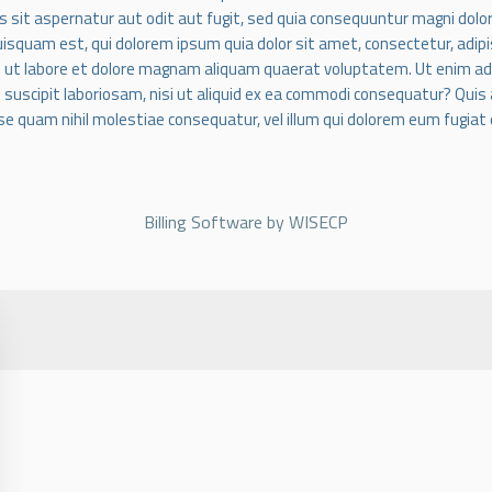
s sit aspernatur aut odit aut fugit, sed quia consequuntur magni dolo
uisquam est, qui dolorem ipsum quia dolor sit amet, consectetur, adip
t ut labore et dolore magnam aliquam quaerat voluptatem. Ut enim a
s suscipit laboriosam, nisi ut aliquid ex ea commodi consequatur? Quis
sse quam nihil molestiae consequatur, vel illum qui dolorem eum fugiat 
Billing Software
by WISECP