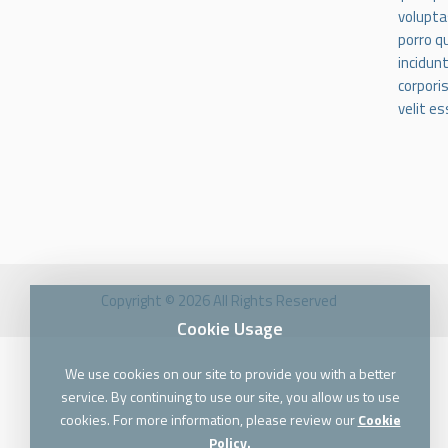
volupta
porro q
incidun
corpori
velit e
Copyright © 2026 All Rights Reserved
Cookie Usage
We use cookies on our site to provide you with a better
service. By continuing to use our site, you allow us to use
cookies. For more information, please review our
Cookie
Policy.