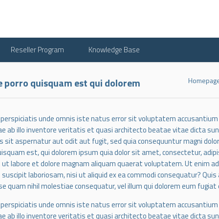
Reseller Program
Knowledge Base
 porro quisquam est qui dolorem
Homepag
 perspiciatis unde omnis iste natus error sit voluptatem accusanti
ae ab illo inventore veritatis et quasi architecto beatae vitae dicta 
s sit aspernatur aut odit aut fugit, sed quia consequuntur magni dolo
uisquam est, qui dolorem ipsum quia dolor sit amet, consectetur, adip
t ut labore et dolore magnam aliquam quaerat voluptatem. Ut enim a
s suscipit laboriosam, nisi ut aliquid ex ea commodi consequatur? Quis
sse quam nihil molestiae consequatur, vel illum qui dolorem eum fugiat 
 perspiciatis unde omnis iste natus error sit voluptatem accusanti
ae ab illo inventore veritatis et quasi architecto beatae vitae dicta 