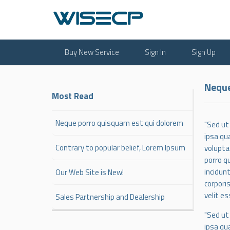
Buy New Service
Sign In
Sign Up
Neque
Most Read
Neque porro quisquam est qui dolorem
"Sed ut
ipsa qu
Contrary to popular belief, Lorem Ipsum
volupta
porro q
incidun
Our Web Site is New!
corpori
velit e
Sales Partnership and Dealership
"Sed ut
ipsa qu